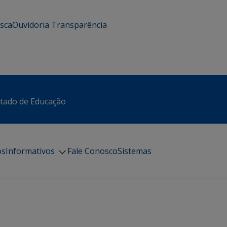
usca
Ouvidoria
Transparência
stado de Educação
os
Informativos
Fale Conosco
Sistemas