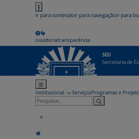
ir para conteúdo
ir para navegação
ir para b
ouvidoria
transparência
SED
Secretaria de E
Institucional
Serviços
Programas e Projet
Pesquisar
por: