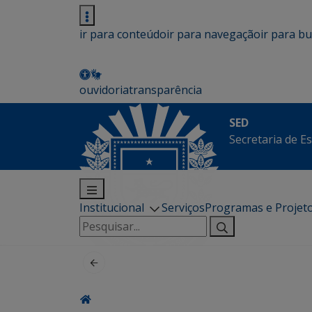
ir para conteúdo
ir para navegação
ir para b
ouvidoria
transparência
SED
Secretaria de E
Institucional
Serviços
Programas e Projet
Pesquisar
por: