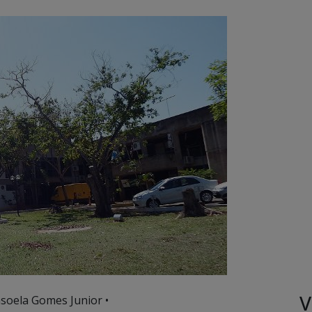
V
soela Gomes Junior •