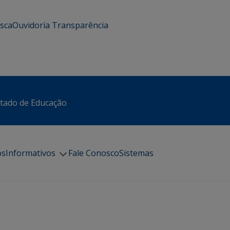
usca
Ouvidoria
Transparência
stado de Educação
os
Informativos
Fale Conosco
Sistemas