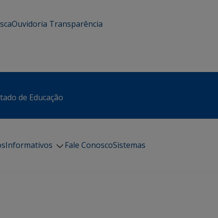
usca
Ouvidoria
Transparência
stado de Educação
os
Informativos
Fale Conosco
Sistemas