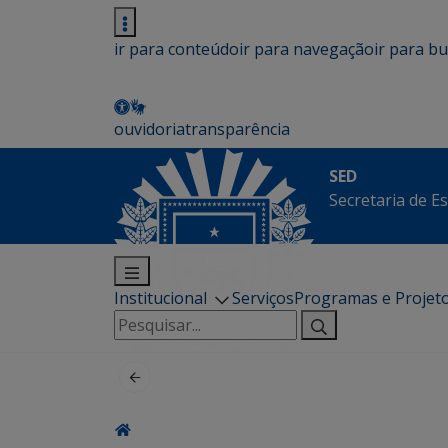
ir para conteúdo
ir para navegação
ir para b
ouvidoria
transparência
SED
Secretaria de E
Institucional
Serviços
Programas e Projet
Pesquisar
por: