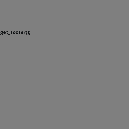
SETDIG | Secretaria-
Executiva de
Transformação Digital
get_footer();