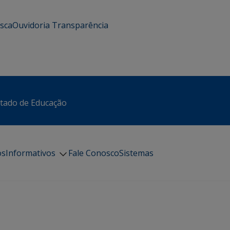
usca
Ouvidoria
Transparência
stado de Educação
os
Informativos
Fale Conosco
Sistemas