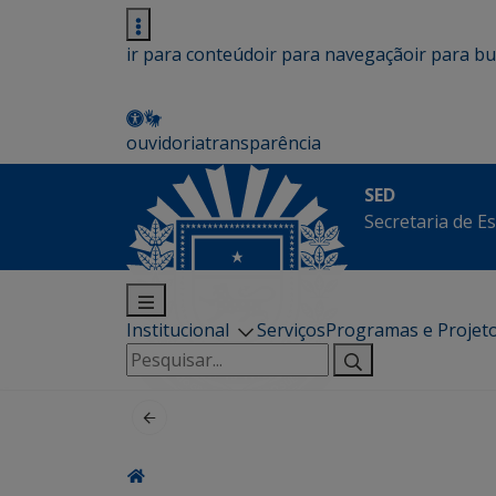
ir para conteúdo
ir para navegação
ir para b
ouvidoria
transparência
SED
Secretaria de E
Institucional
Serviços
Programas e Projet
Pesquisar
por: