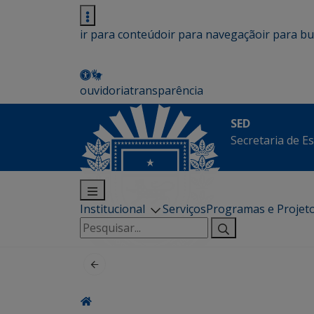
ir para conteúdo
ir para navegação
ir para b
ouvidoria
transparência
SED
Secretaria de E
Institucional
Serviços
Programas e Projet
Pesquisar
por: