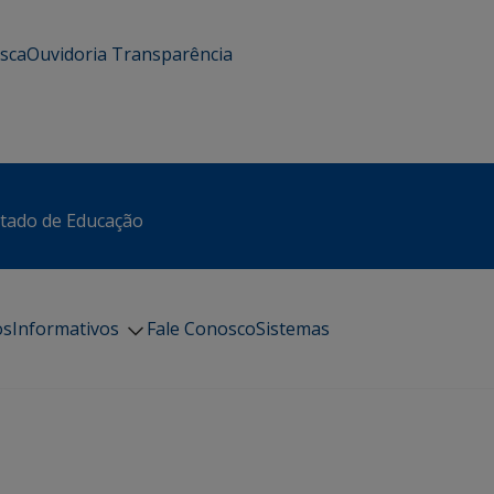
usca
Ouvidoria
Transparência
stado de Educação
os
Informativos
Fale Conosco
Sistemas