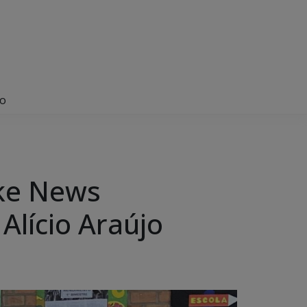
jo
ake News
Alício Araújo