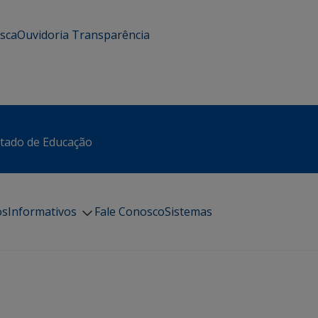
usca
Ouvidoria
Transparência
stado de Educação
os
Informativos
Fale Conosco
Sistemas