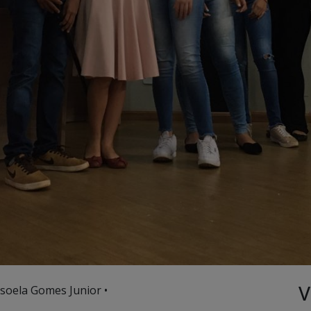
V
soela Gomes Junior •