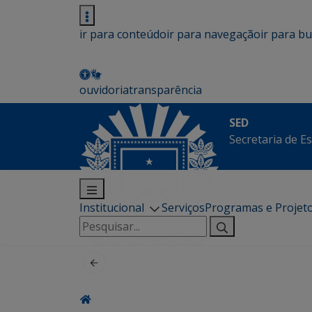
ir para conteúdo
ir para navegação
ir para b
ouvidoria
transparência
SED
Secretaria de E
Institucional
Serviços
Programas e Projet
Pesquisar
por: