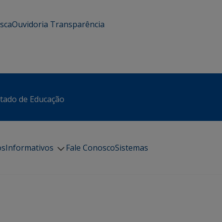
usca
Ouvidoria
Transparência
stado de Educação
os
Informativos
Fale Conosco
Sistemas