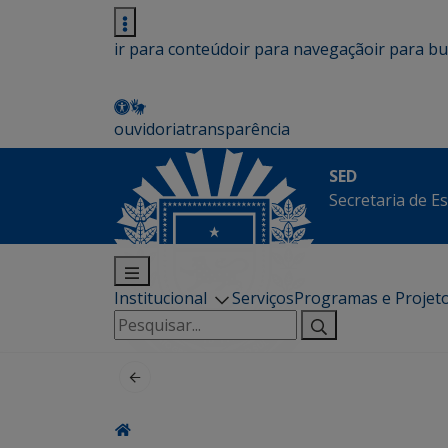
ir para conteúdo
ir para navegação
ir para b
ouvidoria
transparência
SED
Secretaria de E
Institucional
Serviços
Programas e Projet
Pesquisar
por: