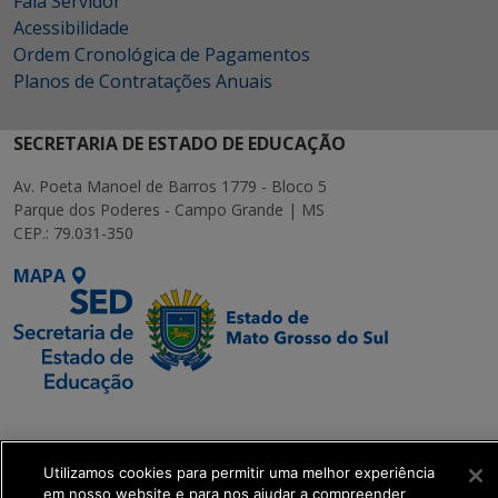
Fala Servidor
Acessibilidade
Ordem Cronológica de Pagamentos
Planos de Contratações Anuais
SECRETARIA DE ESTADO DE EDUCAÇÃO
Av. Poeta Manoel de Barros 1779 - Bloco 5
Parque dos Poderes - Campo Grande | MS
CEP.: 79.031-350
MAPA
SETDIG | Secretaria-
Executiva de
Transformação Digital
Utilizamos cookies para permitir uma melhor experiência
em nosso website e para nos ajudar a compreender