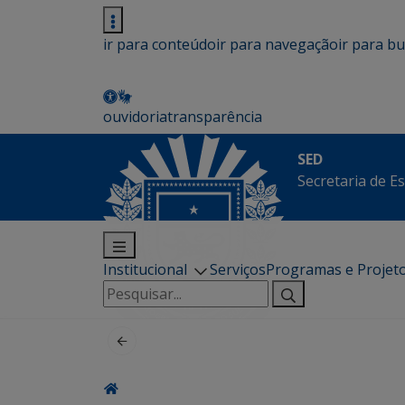
ir para conteúdo
ir para navegação
ir para b
ouvidoria
transparência
SED
Secretaria de E
Institucional
Serviços
Programas e Projet
Pesquisar
por: