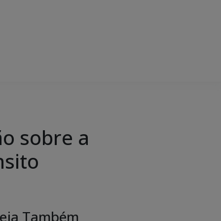
ão sobre a
sito
eja Também