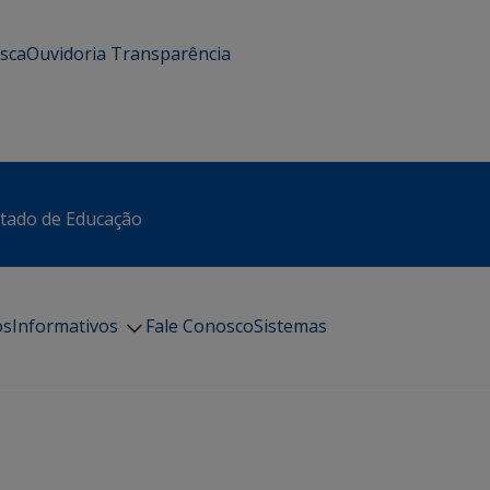
usca
Ouvidoria
Transparência
stado de Educação
os
Informativos
Fale Conosco
Sistemas