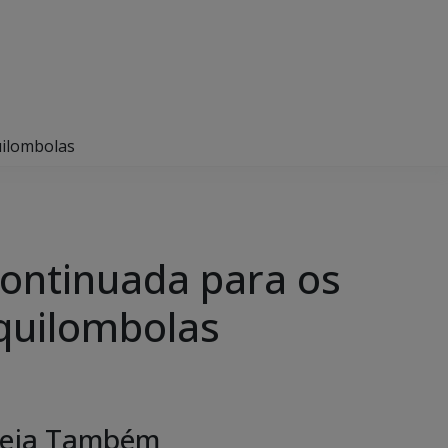
uilombolas
continuada para os
quilombolas
eja Também