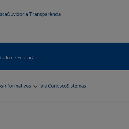
usca
Ouvidoria
Transparência
stado de Educação
os
Informativos
Fale Conosco
Sistemas