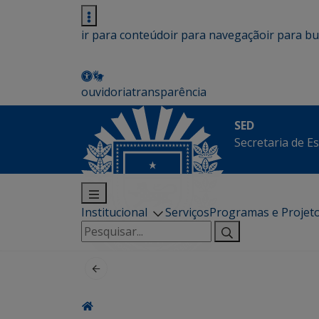
ir para conteúdo
ir para navegação
ir para b
ouvidoria
transparência
SED
Secretaria de E
Institucional
Serviços
Programas e Projet
Pesquisar
por: