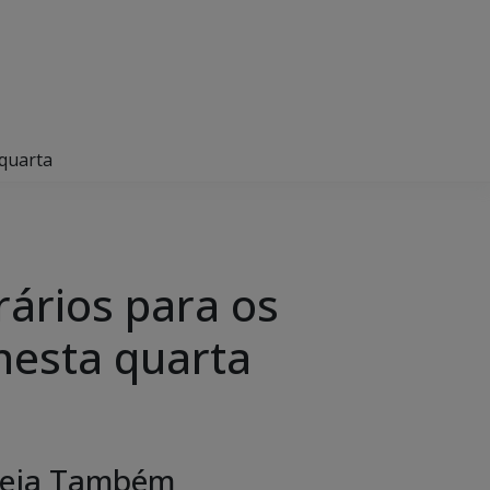
 quarta
rários para os
nesta quarta
eja Também