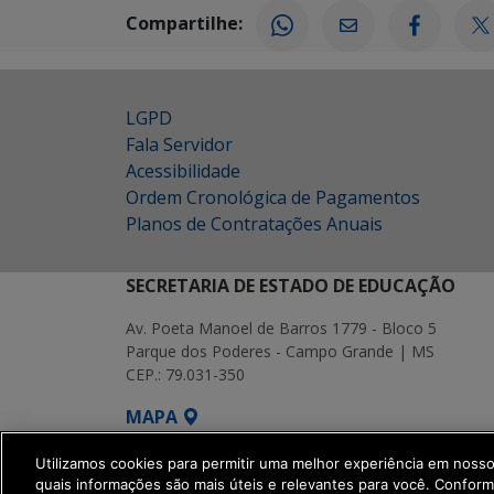
Compartilhe:
LGPD
Fala Servidor
Acessibilidade
Ordem Cronológica de Pagamentos
Planos de Contratações Anuais
SECRETARIA DE ESTADO DE EDUCAÇÃO
Av. Poeta Manoel de Barros 1779 - Bloco 5
Parque dos Poderes - Campo Grande | MS
CEP.: 79.031-350
MAPA
SETDIG | Secretaria-Executiva de Transf
Utilizamos cookies para permitir uma melhor experiência em noss
quais informações são mais úteis e relevantes para você. Confor