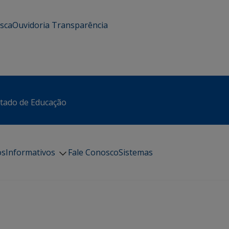
usca
Ouvidoria
Transparência
stado de Educação
os
Informativos
Fale Conosco
Sistemas