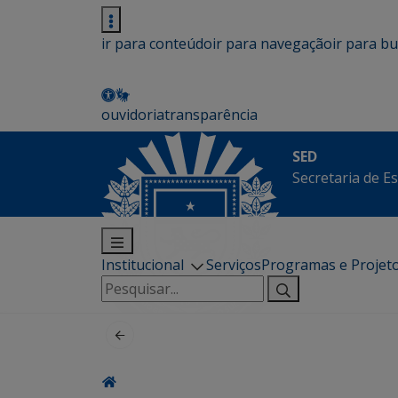
ir para conteúdo
ir para navegação
ir para b
ouvidoria
transparência
SED
Secretaria de E
Institucional
Serviços
Programas e Projet
Pesquisar
por: