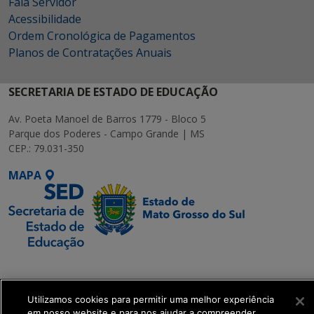
Fala Servidor
Acessibilidade
Ordem Cronológica de Pagamentos
Planos de Contratações Anuais
SECRETARIA DE ESTADO DE EDUCAÇÃO
Av. Poeta Manoel de Barros 1779 - Bloco 5
Parque dos Poderes - Campo Grande | MS
CEP.: 79.031-350
MAPA
SETDIG | Secretaria-
Executiva de
Transformação Digital
Utilizamos cookies para permitir uma melhor experiência
em nosso website e para nos ajudar a compreender