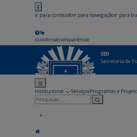
ir para conteúdo
ir para navegação
ir para b
ouvidoria
transparência
SED
Secretaria de E
Institucional
Serviços
Programas e Projet
Pesquisar
por: