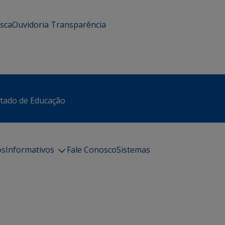
usca
Ouvidoria
Transparência
stado de Educação
os
Informativos
Fale Conosco
Sistemas