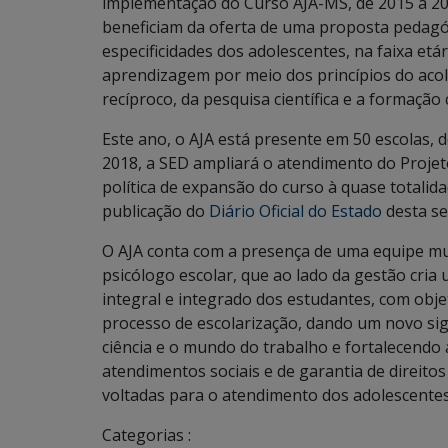
implementação do Curso AJA-MS, de 2015 a 201
beneficiam da oferta de uma proposta pedagó
especificidades dos adolescentes, na faixa etá
aprendizagem por meio dos princípios do acol
recíproco, da pesquisa científica e a formaçã
Este ano, o AJA está presente em 50 escolas, 
2018, a SED ampliará o atendimento do Projet
política de expansão do curso à quase totali
publicação do
Diário Oficial do Estado
desta se
O AJA conta com a presença de uma equipe mul
psicólogo escolar, que ao lado da gestão cri
integral e integrado dos estudantes, com obje
processo de escolarização, dando um novo signi
ciência e o mundo do trabalho e fortalecendo 
atendimentos sociais e de garantia de direito
voltadas para o atendimento dos adolescentes
Categorias :