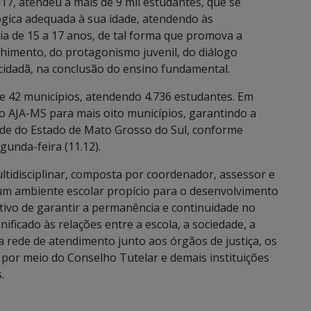
7, atendeu a mais de 9 mil estudantes, que se
gica adequada à sua idade, atendendo às
ria de 15 a 17 anos, de tal forma que promova a
himento, do protagonismo juvenil, do diálogo
o cidadã, na conclusão do ensino fundamental.
de 42 municípios, atendendo 4.736 estudantes. Em
o AJA-MS para mais oito municípios, garantindo a
dade do Estado de Mato Grosso do Sul, conforme
gunda-feira (11.12).
tidisciplinar, composta por coordenador, assessor e
a um ambiente escolar propício para o desenvolvimento
tivo de garantir a permanência e continuidade no
ficado às relações entre a escola, a sociedade, a
a rede de atendimento junto aos órgãos de justiça, os
s por meio do Conselho Tutelar e demais instituições
.