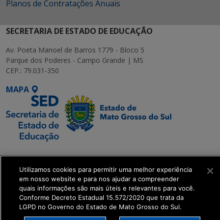
Planos de Contratações Anuais
SECRETARIA DE ESTADO DE EDUCAÇÃO
Av. Poeta Manoel de Barros 1779 - Bloco 5
Parque dos Poderes - Campo Grande | MS
CEP.: 79.031-350
MAPA
SETDIG | Secretaria-
Executiva de
Utilizamos cookies para permitir uma melhor experiência
Transformação Digital
em nosso website e para nos ajudar a compreender
quais informações são mais úteis e relevantes para você.
Conforme Decreto Estadual 15.572/2020 que trata da
get_footer();
LGPD no Governo do Estado de Mato Grosso do Sul.