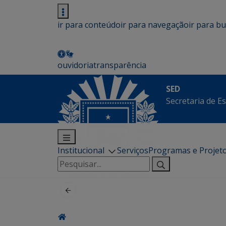
ir para conteúdo
ir para navegação
ir para b
ouvidoria
transparência
SED
Secretaria de E
Institucional
Serviços
Programas e Projet
Pesquisar
por: