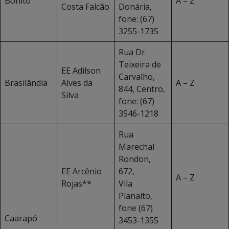
Bonito
A – Z
Costa Falcão
Donária,
fone: (67)
3255-1735
Rua Dr.
Teixeira de
EE Adilson
Carvalho,
Brasilândia
Alves da
A – Z
844, Centro,
Silva
fone: (67)
3546-1218
Rua
Marechal
Rondon,
EE Arcênio
672,
A – Z
Rojas**
Vila
Planalto,
fone (67)
Caarapó
3453-1355