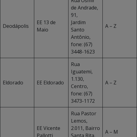
Rua Osmir
de Andrade,
91,
EE 13 de
Jardim
Deodápolis
A – Z
Maio
Santo
Antônio,
fone: (67)
3448-1623
Rua
Iguatemi,
1.130,
Eldorado
EE Eldorado
A – Z
Centro,
fone: (67)
3473-1172
Rua Pastor
Lemos,
EE Vicente
2.011, Bairro
A – M
Pallotti
Santa Rita,