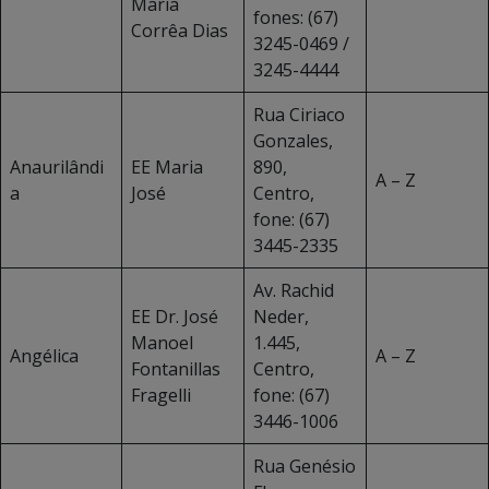
Maria
fones: (67)
Corrêa Dias
3245-0469 /
3245-4444
Rua Ciriaco
Gonzales,
Anaurilândi
EE Maria
890,
A – Z
a
José
Centro,
fone: (67)
3445-2335
Av. Rachid
EE Dr. José
Neder,
Manoel
1.445,
Angélica
A – Z
Fontanillas
Centro,
Fragelli
fone: (67)
3446-1006
Rua Genésio