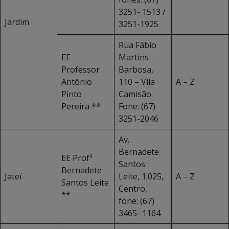
3251- 1513 /
Jardim
3251-1925
Rua Fábio
EE
Martins
Professor
Barbosa,
Antônio
110 – Vila
A – Z
Pinto
Camisão.
Pereira **
Fone: (67)
3251-2046
Av.
Bernadete
EE Profª
Santos
Bernadete
Jateí
Leite, 1.025,
A – Z
Santos Leite
Centro,
**
fone: (67)
3465- 1164