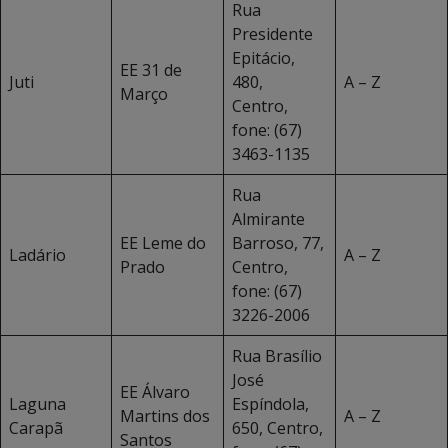
Rua
Presidente
Epitácio,
EE 31 de
Juti
480,
A – Z
Março
Centro,
fone: (67)
3463-1135
Rua
Almirante
EE Leme do
Barroso, 77,
Ladário
A – Z
Prado
Centro,
fone: (67)
3226-2006
Rua Brasílio
José
EE Álvaro
Laguna
Espíndola,
Martins dos
A – Z
Carapã
650, Centro,
Santos