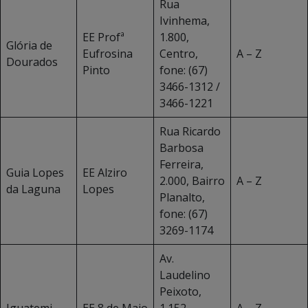
Rua
Ivinhema,
EE Profª
1.800,
Glória de
Eufrosina
Centro,
A – Z
Dourados
Pinto
fone: (67)
3466-1312 /
3466-1221
Rua Ricardo
Barbosa
Ferreira,
Guia Lopes
EE Alziro
2.000, Bairro
A – Z
da Laguna
Lopes
Planalto,
fone: (67)
3269-1174
Av.
Laudelino
Peixoto,