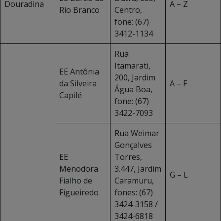
Douradina
A – Z
Rio Branco
Centro,
fone: (67)
3412-1134
Rua
Itamarati,
EE Antônia
200, Jardim
da Silveira
A – F
Água Boa,
Capilé
fone: (67)
3422-7093
Rua Weimar
Gonçalves
EE
Torres,
Menodora
3.447, Jardim
G – L
Fialho de
Caramuru,
Figueiredo
fones: (67)
3424-3158 /
3424-6818