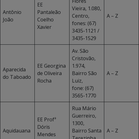
Flores
EE
Vieira, 1.080,
Antônio
Pantaleão
Centro,
A – Z
João
Coelho
fones: (67)
Xavier
3435-1121 /
3435-1529
Av. São
Cristovão,
EE Georgina
1.974,
Aparecida
de Oliveira
Bairro São
A – Z
do Taboado
Rocha
Luiz,
fone: (67)
3565-1770
Rua Mário
Guerreiro,
EE Profª
1300,
Dóris
Aquidauana
Bairro Santa
A – Z
Mendes
Terezinha,