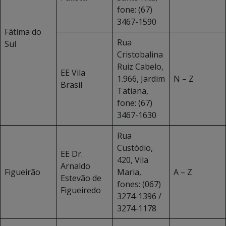
fone: (67)
3467-1590
Fátima do
Rua
Sul
Cristobalina
Ruiz Cabelo,
EE Vila
1.966, Jardim
N – Z
Brasil
Tatiana,
fone: (67)
3467-1630
Rua
Custódio,
EE Dr.
420, Vila
Arnaldo
Figueirão
Maria,
A – Z
Estevão de
fones: (067)
Figueiredo
3274-1396 /
3274-1178