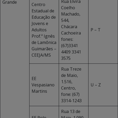
Rua Elvira
Grande
Centro
Coelho
Estadual de
Machado,
Educação de
544,
Jovens e
Chácara
Adultos
P – T
Cachoeira
Prof.ª Ignês
fones:
de Lamônica
(67)3341
Guimarães –
4409 3341
CEEJA/MS
3575
Rua Treze
de Maio,
EE
1.516,
Vespasiano
U – Z
Centro,
Martins
fone: (67)
3314-1243
Rua 13 de
EE Polo
Maio, 1.090