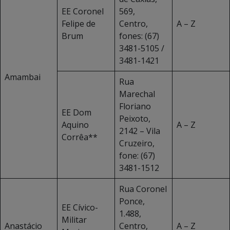
EE Coronel
569,
Felipe de
Centro,
A – Z
Brum
fones: (67)
3481-5105 /
3481-1421
Amambai
Rua
Marechal
Floriano
EE Dom
Peixoto,
Aquino
A – Z
2142 – Vila
Corrêa**
Cruzeiro,
fone: (67)
3481-1512
Rua Coronel
Ponce,
EE Cívico-
1.488,
Militar
Anastácio
Centro,
A – Z