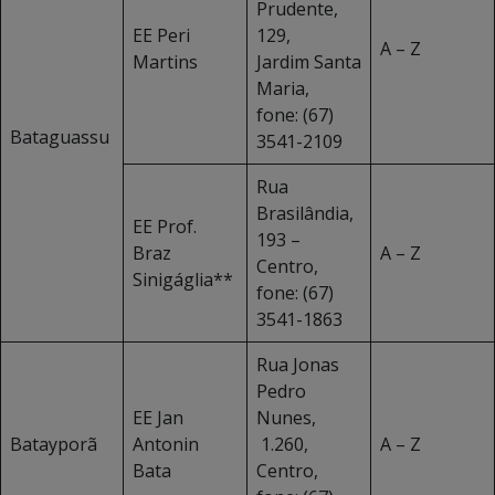
Prudente,
EE Peri
129,
A – Z
Martins
Jardim Santa
Maria,
fone: (67)
Bataguassu
3541-2109
Rua
Brasilândia,
EE Prof.
193 –
Braz
A – Z
Centro,
Sinigáglia**
fone: (67)
3541-1863
Rua Jonas
Pedro
EE Jan
Nunes,
Batayporã
Antonin
1.260,
A – Z
Bata
Centro,