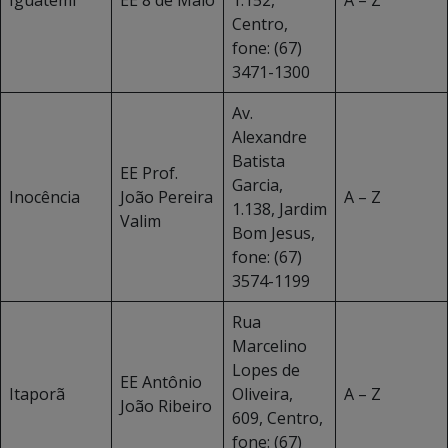
Iguatemi
EE 8 de Maio
1.152,
A – Z
Centro,
fone: (67)
3471-1300
Av.
Alexandre
Batista
EE Prof.
Garcia,
Inocência
João Pereira
A – Z
1.138, Jardim
Valim
Bom Jesus,
fone: (67)
3574-1199
Rua
Marcelino
Lopes de
EE Antônio
Itaporã
Oliveira,
A – Z
João Ribeiro
609, Centro,
fone: (67)