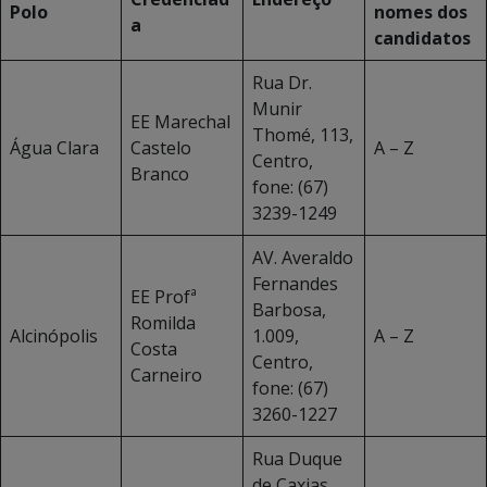
Polo
nomes dos
a
candidatos
Rua Dr.
Munir
EE Marechal
Thomé, 113,
Água Clara
Castelo
A – Z
Centro,
Branco
fone: (67)
3239-1249
AV. Averaldo
Fernandes
EE Profª
Barbosa,
Romilda
Alcinópolis
1.009,
A – Z
Costa
Centro,
Carneiro
fone: (67)
3260-1227
Rua Duque
de Caxias,