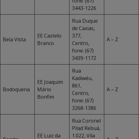
fone: (67)
3443-1226
Rua Duque
de Caxias,
EE Castelo
377,
Bela Vista
A – Z
Branco
Centro,
fone: (67)
3439-1172
Rua
Kadiwéu,
EE Joaquim
861,
Bodoquena
Mário
A – Z
Centro,
Bonfim
fone: (67)
3268-1386
Rua Coronel
Pilad Rebuá,
EE Luiz da
1.022, Vila