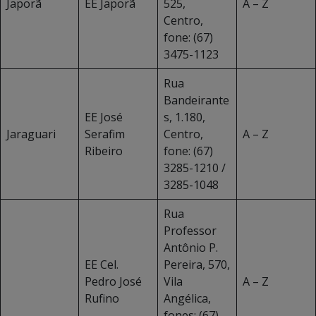
Japorã
EE Japorã
525,
A – Z
Centro,
fone: (67)
3475-1123
Rua
Bandeirante
EE José
s, 1.180,
Jaraguari
Serafim
Centro,
A – Z
Ribeiro
fone: (67)
3285-1210 /
3285-1048
Rua
Professor
Antônio P.
EE Cel.
Pereira, 570,
Pedro José
Vila
A – Z
Rufino
Angélica,
fones: (67)