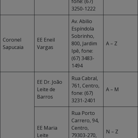
fone: (67)
3250-1222
Av. Abilio
Espíndola
Sobrinho,
Coronel
EE Eneil
800, Jardim
A – Z
Sapucaia
Vargas
Ipê, fone:
(67) 3483-
1494
Rua Cabral,
EE Dr. João
761, Centro,
Leite de
A – M
fone: (67)
Barros
3231-2401
Rua Porto
Carrero, 94,
EE Maria
Centro,
N – Z
Leite
79303-270,