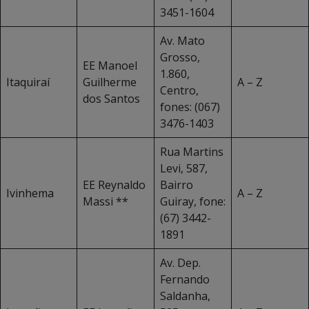
3451-1604
Av. Mato
Grosso,
EE Manoel
1.860,
Itaquiraí
Guilherme
A – Z
Centro,
dos Santos
fones: (067)
3476-1403
Rua Martins
Levi, 587,
EE Reynaldo
Bairro
Ivinhema
A – Z
Massi **
Guiray, fone:
(67) 3442-
1891
Av. Dep.
Fernando
Saldanha,