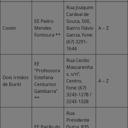
Rua Joaquim
Cardeal de
EE Pedro
Souza, 500,
Coxim
Mendes
Bairro Flávio
A – Z
Fontoura **
Garcia, fone:
(67) 3291-
1644
Rua Cecílio
EE
Mascarenha
“Professora
s, s/nº,
Dois Irmãos
Estefana
Centro,
A – Z
de Buriti
Centurion
fone: (67)
Gambarra”
3243-1278 /
**
3243-1328
Rua
Presidente
EE Barão do
Dutra, 835,