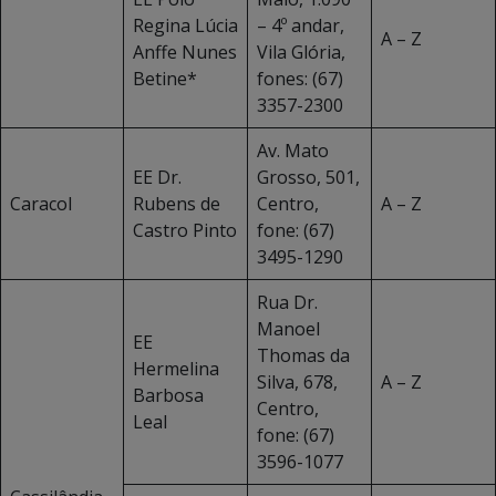
Regina Lúcia
– 4º andar,
A – Z
Anffe Nunes
Vila Glória,
Betine*
fones: (67)
3357-2300
Av. Mato
EE Dr.
Grosso, 501,
Caracol
Rubens de
Centro,
A – Z
Castro Pinto
fone: (67)
3495-1290
Rua Dr.
Manoel
EE
Thomas da
Hermelina
Silva, 678,
A – Z
Barbosa
Centro,
Leal
fone: (67)
3596-1077