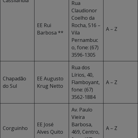
Cassilândia
Rua
Claudionor
Coelho da
EE Rui
Rocha, 516 –
A – Z
Barbosa **
Vila
Pernambuc
o, fone: (67)
3596-1305
Rua dos
Lírios, 40,
Chapadão
EE Augusto
Flamboyant,
A – Z
do Sul
Krug Netto
fone: (67)
3562-1884
Av. Paulo
Vieira
EE José
Barbosa,
Corguinho
A – Z
Alves Quito
469, Centro,