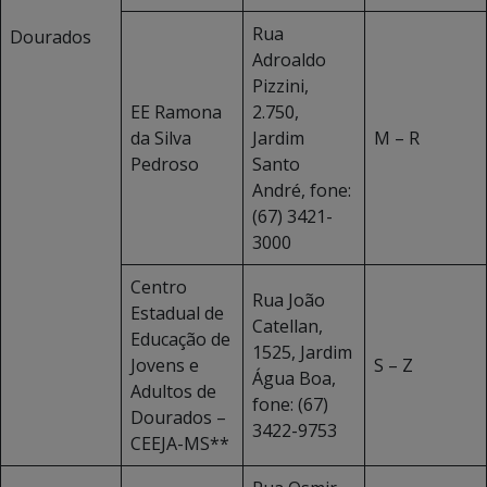
Rua
Dourados
Adroaldo
Pizzini,
EE Ramona
2.750,
da Silva
Jardim
M – R
Pedroso
Santo
André, fone:
(67) 3421-
3000
Centro
Rua João
Estadual de
Catellan,
Educação de
1525, Jardim
Jovens e
S – Z
Água Boa,
Adultos de
fone: (67)
Dourados –
3422-9753
CEEJA-MS**