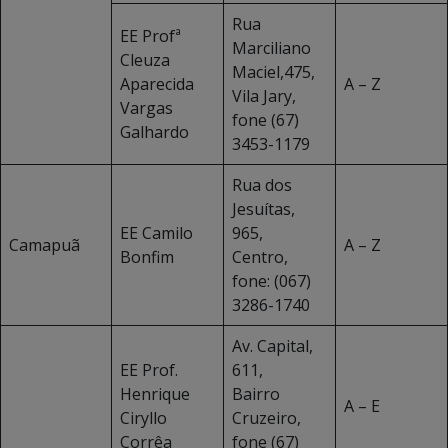
Rua
EE Profª
Marciliano
Cleuza
Maciel,475,
Aparecida
A – Z
Vila Jary,
Vargas
fone (67)
Galhardo
3453-1179
Rua dos
Jesuítas,
EE Camilo
965,
Camapuã
A – Z
Bonfim
Centro,
fone: (067)
3286-1740
Av. Capital,
EE Prof.
611,
Henrique
Bairro
A – E
Ciryllo
Cruzeiro,
Corrêa
fone (67)