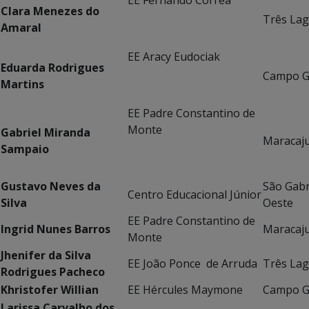
EE Fernando Corrêa
Clara Menezes do
Três La
Amaral
EE Aracy Eudociak
Eduarda Rodrigues
Campo G
Martins
EE Padre Constantino de
Monte
Gabriel Miranda
Maracaj
Sampaio
Gustavo Neves da
São Gabr
Centro Educacional Júnior
Silva
Oeste
EE Padre Constantino de
Ingrid Nunes Barros
Maracaj
Monte
Jhenifer da Silva
EE João Ponce de Arruda
Três La
Rodrigues Pacheco
Khristofer Willian
EE Hércules Maymone
Campo G
Larissa Carvalho dos