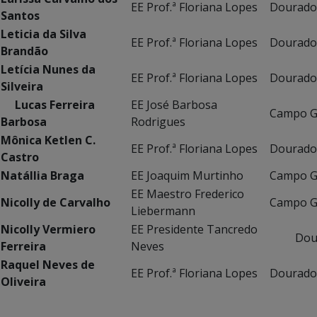
EE Prof.ª Floriana Lopes
Dourado
Santos
Leticia da Silva
EE Prof.ª Floriana Lopes
Dourado
Brandão
Letícia Nunes da
EE Prof.ª Floriana Lopes
Dourado
Silveira
Lucas Ferreira
EE José Barbosa
Campo G
Barbosa
Rodrigues
Mônica Ketlen C.
EE Prof.ª Floriana Lopes
Dourado
Castro
Natállia Braga
EE Joaquim Murtinho
Campo G
EE Maestro Frederico
Nicolly de Carvalho
Campo G
Liebermann
Nicolly Vermiero
EE Presidente Tancredo
Dour
Ferreira
Neves
Raquel Neves de
EE Prof.ª Floriana Lopes
Dourado
Oliveira