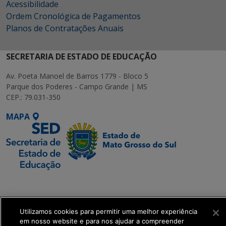
Acessibilidade
Ordem Cronológica de Pagamentos
Planos de Contratações Anuais
SECRETARIA DE ESTADO DE EDUCAÇÃO
Av. Poeta Manoel de Barros 1779 - Bloco 5
Parque dos Poderes - Campo Grande | MS
CEP.: 79.031-350
MAPA
SETDIG | Secretaria-
Executiva de
Transformação Digital
Utilizamos cookies para permitir uma melhor experiência
em nosso website e para nos ajudar a compreender