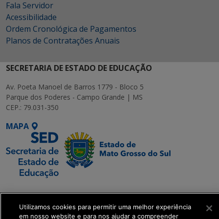
Fala Servidor
Acessibilidade
Ordem Cronológica de Pagamentos
Planos de Contratações Anuais
SECRETARIA DE ESTADO DE EDUCAÇÃO
Av. Poeta Manoel de Barros 1779 - Bloco 5
Parque dos Poderes - Campo Grande | MS
CEP.: 79.031-350
MAPA
SETDIG | Secretaria-
Executiva de
Utilizamos cookies para permitir uma melhor experiência
Transformação Digital
em nosso website e para nos ajudar a compreender