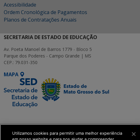
Acessibilidade
Ordem Cronológica de Pagamentos
Planos de Contratações Anuais
SECRETARIA DE ESTADO DE EDUCAÇÃO
Av. Poeta Manoel de Barros 1779 - Bloco 5
Parque dos Poderes - Campo Grande | MS
CEP.: 79.031-350
MAPA
SETDIG | Secretaria-
Executiva de
Transformação Digital
Utilizamos cookies para permitir uma melhor experiência
em nosso website e para nos ajudar a compreender