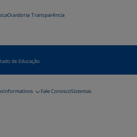
usca
Ouvidoria
Transparência
stado de Educação
os
Informativos
Fale Conosco
Sistemas