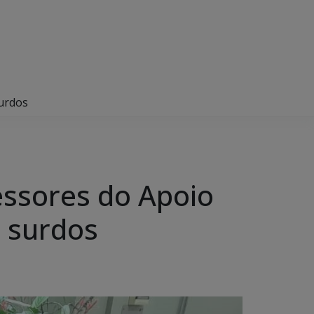
surdos
essores do Apoio
s surdos