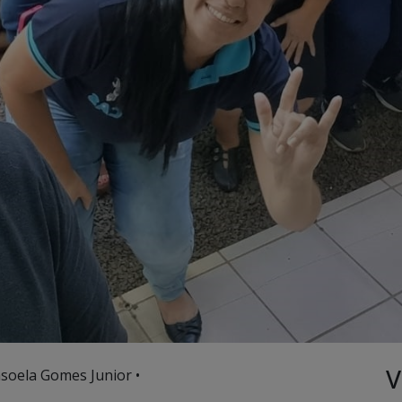
V
soela Gomes Junior •