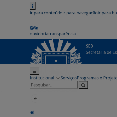
ir para conteúdo
ir para navegação
ir para b
ouvidoria
transparência
SED
Secretaria de E
Institucional
Serviços
Programas e Projet
Pesquisar
por: