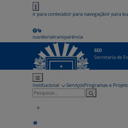
ir para conteúdo
ir para navegação
ir para b
ouvidoria
transparência
SED
Secretaria de E
Institucional
Serviços
Programas e Projet
Pesquisar
por: