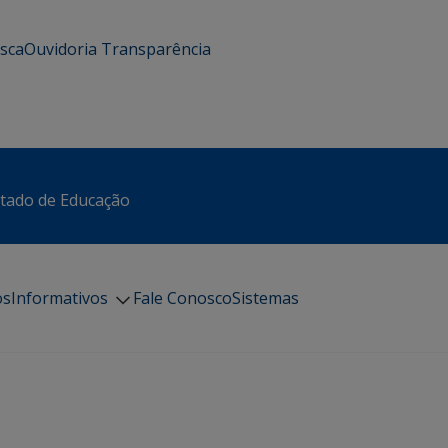
usca
Ouvidoria
Transparência
stado de Educação
os
Informativos
Fale Conosco
Sistemas