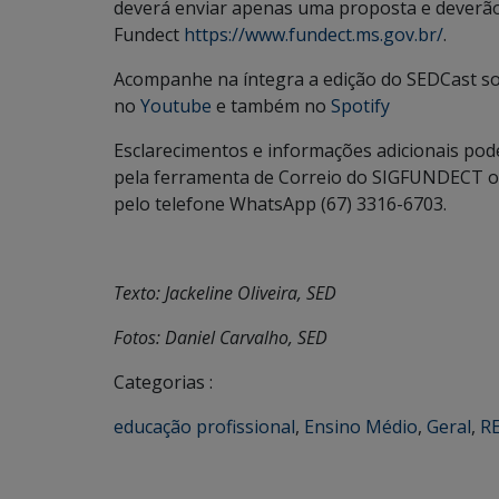
deverá enviar apenas uma proposta e deverão
Fundect
https://www.fundect.ms.gov.br/
.
Acompanhe na íntegra a edição do SEDCast sob
no
Youtube
e também no
Spotify
Esclarecimentos e informações adicionais pod
pela ferramenta de Correio do SIGFUNDECT ou
pelo telefone WhatsApp (67) 3316-6703.
Texto: Jackeline Oliveira, SED
Fotos: Daniel Carvalho, SED
Categorias :
educação profissional
,
Ensino Médio
,
Geral
,
R