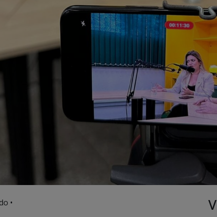
V
do •