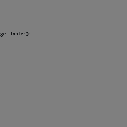
SETDIG | Secretaria-
Executiva de
Transformação Digital
get_footer();