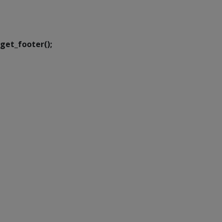
Executiva de
Transformação Digital
get_footer();