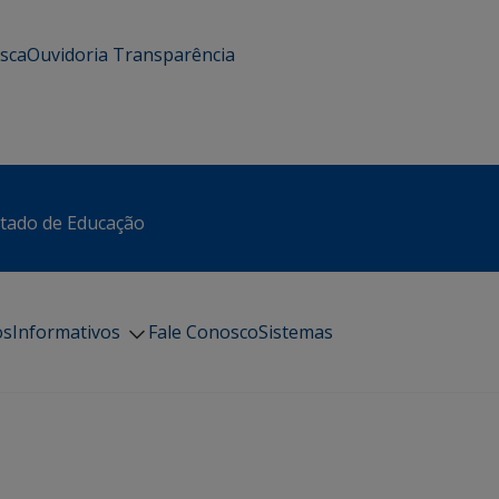
usca
Ouvidoria
Transparência
stado de Educação
os
Informativos
Fale Conosco
Sistemas