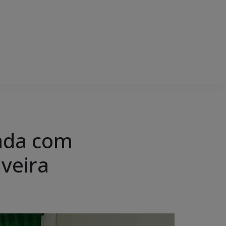
zada com
lveira