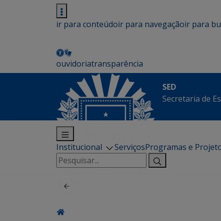
ir para conteúdo
ir para navegação
ir para b
ouvidoria
transparência
SED
Secretaria de E
Institucional
Serviços
Programas e Projet
Pesquisar
por: