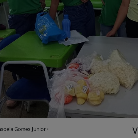
V
nsoela Gomes Junior •