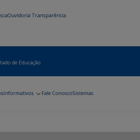
usca
Ouvidoria
Transparência
stado de Educação
os
Informativos
Fale Conosco
Sistemas