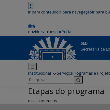
ir para conteúdo
ir para navegação
ir para b
ouvidoria
transparência
SED
Secretaria de E
Institucional
Serviços
Programas e Projet
Pesquisar
por:
Etapas do programa
mais conteudos