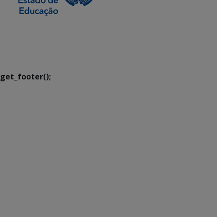
SETDIG | Secretaria-
Executiva de
Transformação Digital
get_footer();