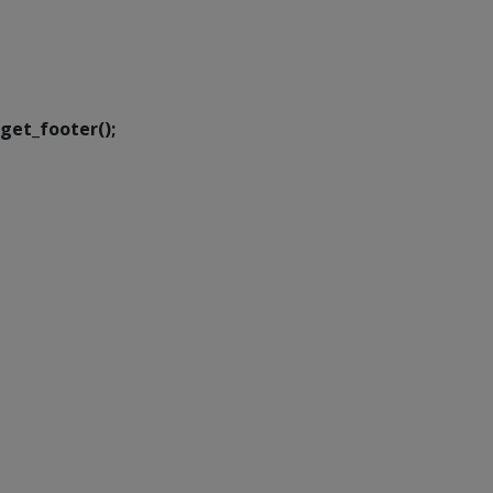
SETDIG | Secretaria-
Executiva de
Transformação Digital
get_footer();