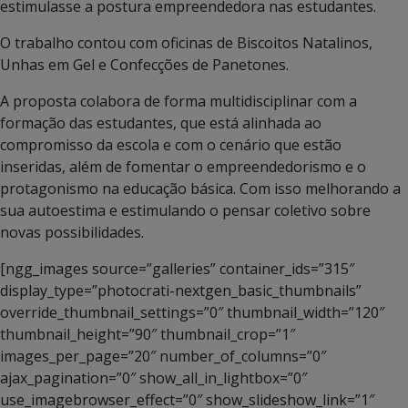
estimulasse a postura empreendedora nas estudantes.
O trabalho contou com oficinas de Biscoitos Natalinos,
Unhas em Gel e Confecções de Panetones.
A proposta colabora de forma multidisciplinar com a
formação das estudantes, que está alinhada ao
compromisso da escola e com o cenário que estão
inseridas, além de fomentar o empreendedorismo e o
protagonismo na educação básica. Com isso melhorando a
sua autoestima e estimulando o pensar coletivo sobre
novas possibilidades.
[ngg_images source=”galleries” container_ids=”315″
display_type=”photocrati-nextgen_basic_thumbnails”
override_thumbnail_settings=”0″ thumbnail_width=”120″
thumbnail_height=”90″ thumbnail_crop=”1″
images_per_page=”20″ number_of_columns=”0″
ajax_pagination=”0″ show_all_in_lightbox=”0″
use_imagebrowser_effect=”0″ show_slideshow_link=”1″