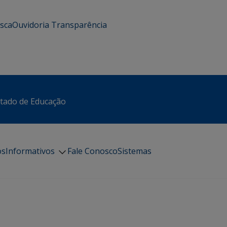
usca
Ouvidoria
Transparência
stado de Educação
os
Informativos
Fale Conosco
Sistemas