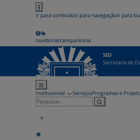
ir para conteúdo
ir para navegação
ir para b
ouvidoria
transparência
SED
Secretaria de E
Institucional
Serviços
Programas e Projet
Pesquisar
por: