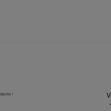
V
da.ms •