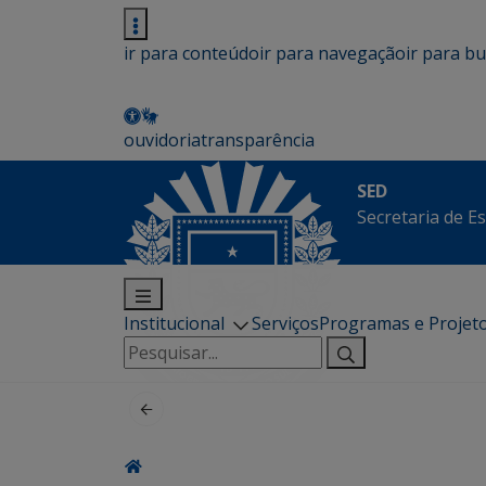
ir para conteúdo
ir para navegação
ir para b
ouvidoria
transparência
SED
Secretaria de E
Institucional
Serviços
Programas e Projet
Pesquisar
por: