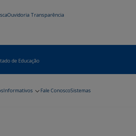
usca
Ouvidoria
Transparência
stado de Educação
os
Informativos
Fale Conosco
Sistemas