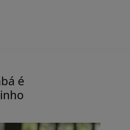
mbá é
rinho