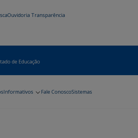
usca
Ouvidoria
Transparência
stado de Educação
os
Informativos
Fale Conosco
Sistemas