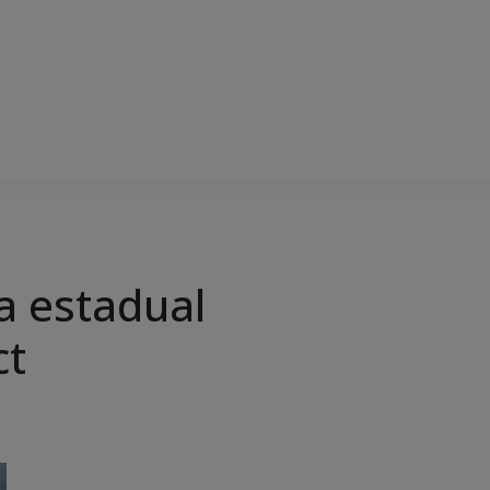
a estadual
ct