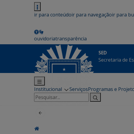
ir para conteúdo
ir para navegação
ir para b
ouvidoria
transparência
SED
Secretaria de E
Institucional
Serviços
Programas e Projet
Pesquisar
por: