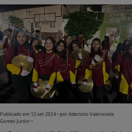
Publicado em
12 set 2024
• por Adersino Valensoela
Gomes Junior •