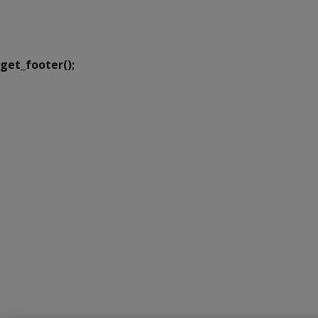
Executiva de
Transformação Digital
get_footer();