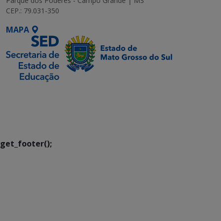
Parque dos Poderes - Campo Grande | MS
CEP.: 79.031-350
MAPA
SETDIG | Secretaria-
Executiva de
Transformação Digital
get_footer();