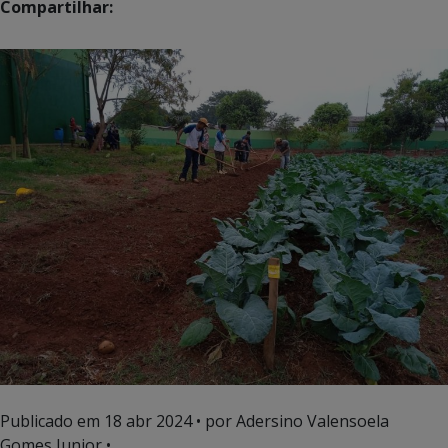
Compartilhar:
Publicado em
18 abr 2024
• por Adersino Valensoela
Gomes Junior •