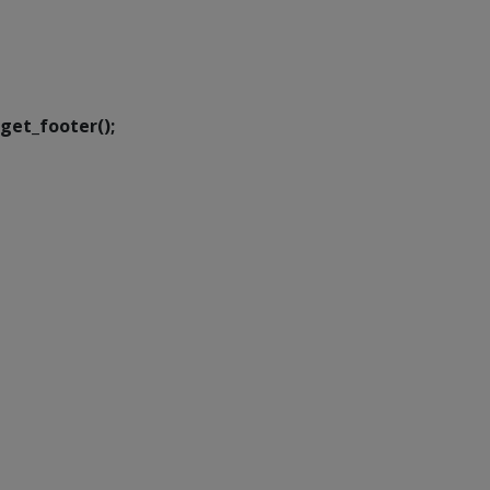
SETDIG | Secretaria-
Executiva de
Transformação Digital
get_footer();