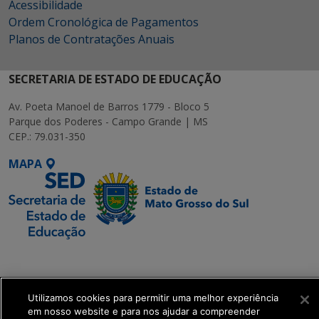
Acessibilidade
Ordem Cronológica de Pagamentos
Planos de Contratações Anuais
SECRETARIA DE ESTADO DE EDUCAÇÃO
Av. Poeta Manoel de Barros 1779 - Bloco 5
Parque dos Poderes - Campo Grande | MS
CEP.: 79.031-350
MAPA
SETDIG | Secretaria-
Executiva de
Transformação Digital
Utilizamos cookies para permitir uma melhor experiência
em nosso website e para nos ajudar a compreender