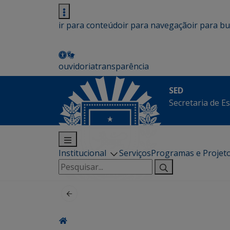
ir para conteúdo
ir para navegação
ir para b
ouvidoria
transparência
SED
Secretaria de E
Institucional
Serviços
Programas e Projet
Pesquisar
por: