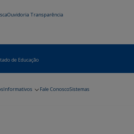
usca
Ouvidoria
Transparência
stado de Educação
os
Informativos
Fale Conosco
Sistemas