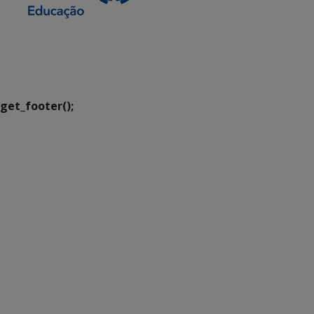
SETDIG | Secretaria-
Executiva de
Transformação Digital
get_footer();