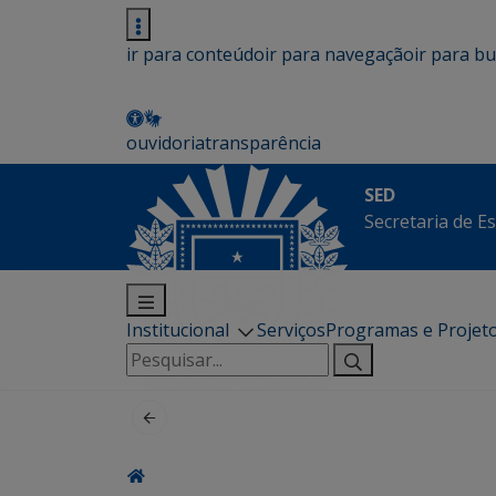
ir para conteúdo
ir para navegação
ir para b
ouvidoria
transparência
SED
Secretaria de E
Institucional
Serviços
Programas e Projet
Pesquisar
por: