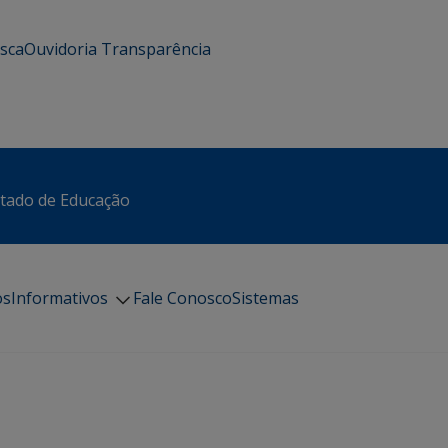
usca
Ouvidoria
Transparência
stado de Educação
os
Informativos
Fale Conosco
Sistemas