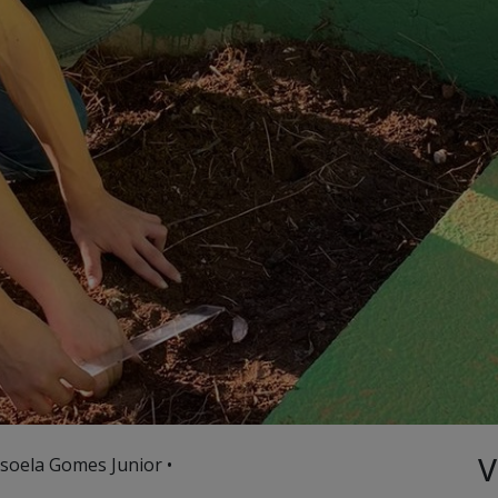
V
soela Gomes Junior •