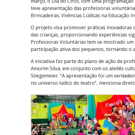
março, o Dia do Circo, com uma programação es
teve apresentação das professoras voluntária
Brincadeiras: Vivências Lúdicas na Educação Inf
O projeto visa promover práticas inovadoras qu
das crianças, proporcionando experiências sig
Professoras Voluntárias tem se mostrado um r
participação ativa dos pequenos, tornando o 
A iniciativa faz parte do plano de ação da pr
Amorim Silva, em conjunto com os ateliês cu
Stiegemeier. “A apresentação foi um verdadei
no universo lúdico do teatro”, menciona diret