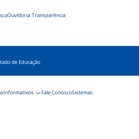
usca
Ouvidoria
Transparência
stado de Educação
os
Informativos
Fale Conosco
Sistemas