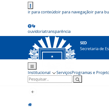
ir para conteúdo
ir para navegação
ir para b
ouvidoria
transparência
SED
Secretaria de E
Institucional
Serviços
Programas e Projet
Pesquisar
por: