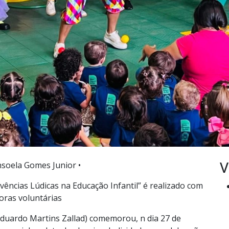
V
nsoela Gomes Junior •
ivências Lúdicas na Educação Infantil” é realizado com
oras voluntárias
 Eduardo Martins Zallad) comemorou, n dia 27 de