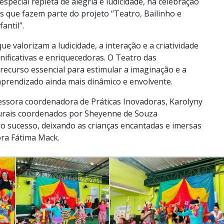
pecial repleta de alegria e ludicidade, na celebração
s que fazem parte do projeto “Teatro, Bailinho e
antil”.
e valorizam a ludicidade, a interação e a criatividade
nificativas e enriquecedoras. O Teatro das
ecurso essencial para estimular a imaginação e a
aprendizado ainda mais dinâmico e envolvente.
ofessora coordenadora de Práticas Inovadoras, Karolyny
lturais coordenados por Sheyenne de Souza
ro sucesso, deixando as crianças encantadas e imersas
ora Fátima Mack.