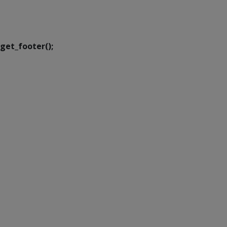
Executiva de
Transformação Digital
get_footer();