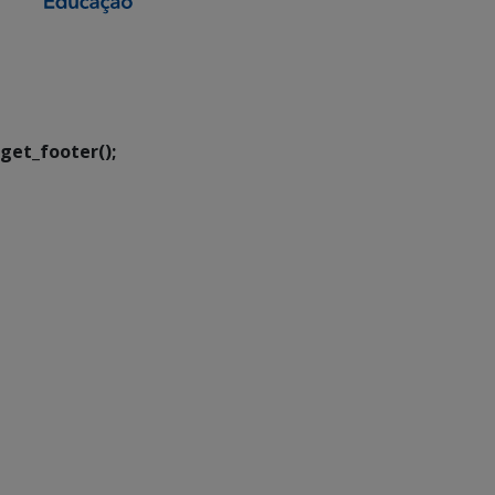
SETDIG | Secretaria-
Executiva de
Transformação Digital
get_footer();