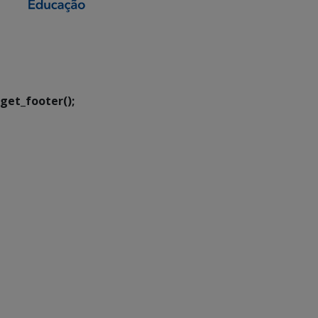
SETDIG | Secretaria-
Executiva de
Transformação Digital
get_footer();