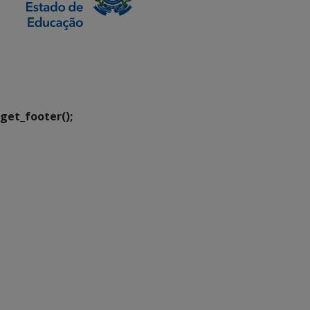
SETDIG | Secretaria-
Executiva de
Transformação Digital
get_footer();