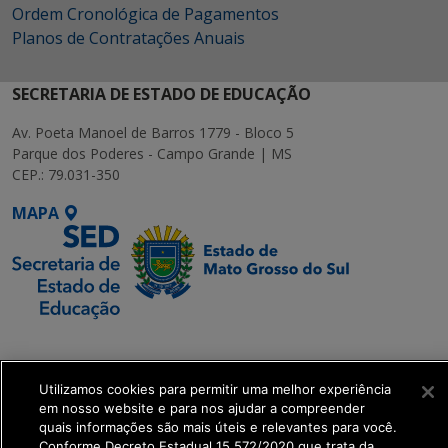
Ordem Cronológica de Pagamentos
Planos de Contratações Anuais
SECRETARIA DE ESTADO DE EDUCAÇÃO
Av. Poeta Manoel de Barros 1779 - Bloco 5
Parque dos Poderes - Campo Grande | MS
CEP.: 79.031-350
MAPA
SETDIG | Secretaria-
Executiva de
Transformação Digital
Utilizamos cookies para permitir uma melhor experiência
em nosso website e para nos ajudar a compreender
quais informações são mais úteis e relevantes para você.
get_footer();
Conforme Decreto Estadual 15.572/2020 que trata da