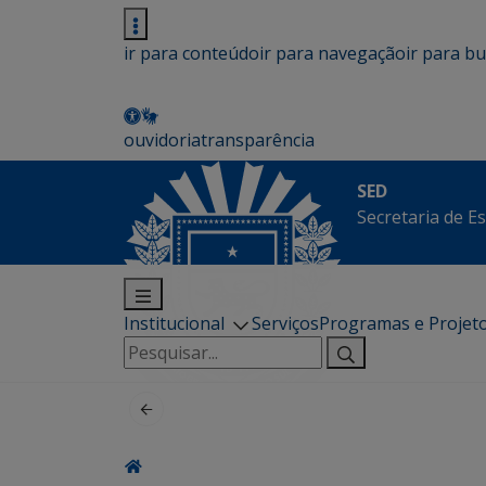
ir para conteúdo
ir para navegação
ir para b
ouvidoria
transparência
SED
Secretaria de E
Institucional
Serviços
Programas e Projet
Pesquisar
por: