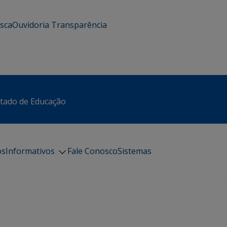
usca
Ouvidoria
Transparência
stado de Educação
os
Informativos
Fale Conosco
Sistemas